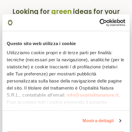
Looking for
green
ideas for your
holidays?
Subscribe to our newsletter
Questo sito web utilizza i cookie
Utilizziamo cookie propri e di terze parti per finalità:
tecniche (necessari per la navigazione), analitiche (per le
statistiche) e cookie traccianti / di profilazione (relativi
alle Tue preferenze) per mostrarti pubblicità
personalizzata sulla base della navigazione delle pagine
del sito. Il titolare del trattamento è
Ospitalità Natura
Enter our
Receive exclusive
Get tips for
S.R.L.
, contattabile all'email:
info@ospitalitanatura.it
.
ECOmmunity
tips and
sustainable travel
Puoi accettare tutti i cookie premendo il pulsante
promotions
"Accetta tutti i cookie", proseguire cliccando su "Usa solo
i cookie necessari" o gestire le tue preferenze facendo
Mostra dettagli
clic su "Personalizza". Al fine di revocare il consenso
prestato e visualizzare le informazioni complete sul