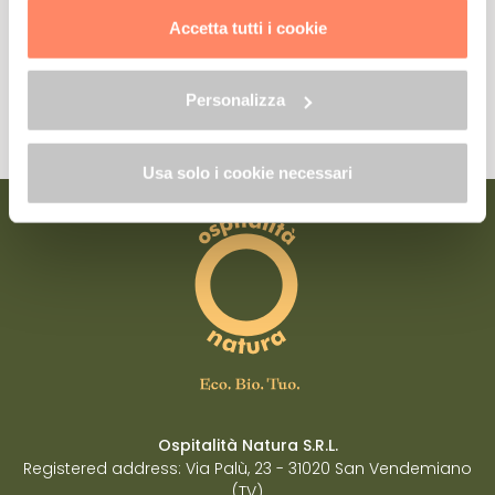
trattamento dei dati clicca qui:
"gestione cookie"
Accetta tutti i cookie
Allo stesso link trovi la nostra informativa estesa sui
Yes, sign me up
cookie.
Personalizza
Read the privacy policy with reference to article 13 of EU Regulation
2016/679
Usa solo i cookie necessari
Ospitalità Natura S.R.L.
Registered address: Via Palù, 23 - 31020 San Vendemiano
(TV)