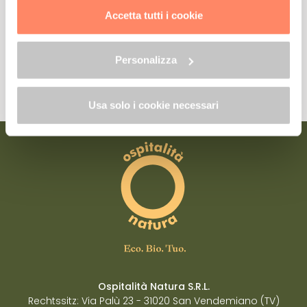
trattamento dei dati clicca qui:
"gestione cookie"
Accetta tutti i cookie
Allo stesso link trovi la nostra informativa estesa sui
cookie.
Ja, ich möchte mich anmelden.
Personalizza
Lesen Sie die Datenschutzerklärung unter Bezugnahme auf Art. 13 der EU-
Verordnung 2016/679
Usa solo i cookie necessari
Ospitalità Natura S.R.L.
Rechtssitz: Via Palù 23 - 31020 San Vendemiano (TV)