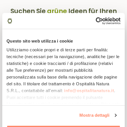
Suchen Sie
grüne
Ideen für Ihren
Urlaub?
Abonnieren Sie unsere Newsletter!
Questo sito web utilizza i cookie
Utilizziamo cookie propri e di terze parti per finalità:
tecniche (necessari per la navigazione), analitiche (per le
statistiche) e cookie traccianti / di profilazione (relativi
alle Tue preferenze) per mostrarti pubblicità
personalizzata sulla base della navigazione delle pagine
del sito. Il titolare del trattamento è
Ospitalità Natura
S.R.L.
, contattabile all'email:
info@ospitalitanatura.it
.
Werden Sie Teil
Lassen Sie sich
Erhalten Sie Tipps
der Öko-
von exklusiven
für einen
Puoi accettare tutti i cookie premendo il pulsante
Gemeinschaft
Angeboten
nachhaltigen
inspirieren!
Urlaub ...
"Accetta tutti i cookie", proseguire cliccando su "Usa solo
i cookie necessari" o gestire le tue preferenze facendo
Mostra dettagli
clic su "Personalizza". Al fine di revocare il consenso
prestato e visualizzare le informazioni complete sul