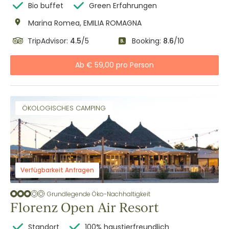
Bio buffet
Green Erfahrungen
Marina Romea, EMILIA ROMAGNA
TripAdvisor:
4.5
/5
Booking:
8.6
/10
Ab € 59,00 pro Person
ÖKOLOGISCHES CAMPING
Verfügbarkeit Anfragen
Grundlegende Öko-Nachhaltigkeit
Florenz Open Air Resort
Standort
100% haustierfreundlich