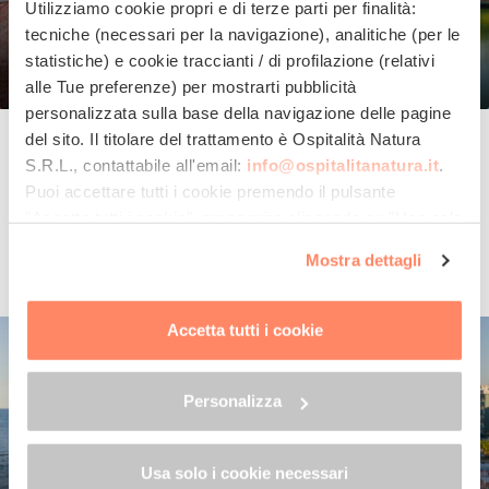
Utilizziamo cookie propri e di terze parti per finalità:
tecniche (necessari per la navigazione), analitiche (per le
statistiche) e cookie traccianti / di profilazione (relativi
alle Tue preferenze) per mostrarti pubblicità
personalizzata sulla base della navigazione delle pagine
Rimini
del sito. Il titolare del trattamento è
Ospitalità Natura
S.R.L.
, contattabile all'email:
info@ospitalitanatura.it
.
Ein Ort, an dem man
das Meer und den Strand
Puoi accettare tutti i cookie premendo il pulsante
ganzjährig und dank
nachhaltiger Mobilität
im
"Accetta tutti i cookie", proseguire cliccando su "Usa solo
langsamen Tempo erleben und genießen kann.
i cookie necessari" o gestire le tue preferenze facendo
Weiterlesen ...
Mostra dettagli
clic su "Personalizza". Al fine di revocare il consenso
prestato e visualizzare le informazioni complete sul
trattamento dei dati clicca qui:
"gestione cookie"
Accetta tutti i cookie
Allo stesso link trovi la nostra informativa estesa sui
cookie.
Personalizza
Usa solo i cookie necessari