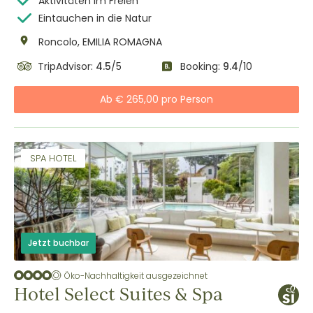
Aktivitäten im Freien
Eintauchen in die Natur
Roncolo, EMILIA ROMAGNA
TripAdvisor:
4.5
/5
Booking:
9.4
/10
Ab € 265,00 pro Person
SPA HOTEL
Jetzt buchbar
Öko-Nachhaltigkeit ausgezeichnet
Hotel Select Suites & Spa