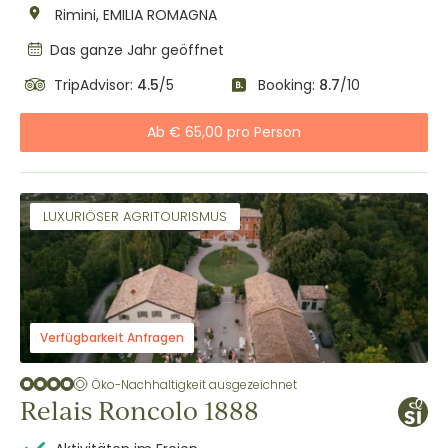
Rimini, EMILIA ROMAGNA
Das ganze Jahr geöffnet
TripAdvisor:
4.5
/5
Booking:
8.7
/10
Ab € 65,00 pro Person
LUXURIÖSER AGRITOURISMUS
Verfügbarkeit Anfragen
Öko-Nachhaltigkeit ausgezeichnet
Relais Roncolo 1888