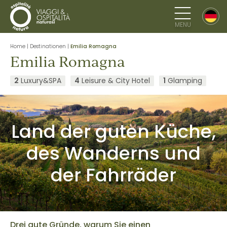
MENU
Home
|
Destinationen
|
Emilia Romagna
Emilia Romagna
2
Luxury&SPA
4
Leisure & City Hotel
1
Glamping
Land der guten Küche,
des Wanderns und
der Fahrräder
Drei gute Gründe, warum Sie einen