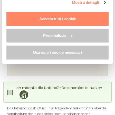
Mostra dettagli
clic su "Personalizza". Al fine di revocare il consenso
Vorname
Zuname
prestato e visualizzare le informazioni complete sul
trattamento dei dati clicca qui:
"gestione cookie"
Accetta tutti i cookie
Allo stesso link trovi la nostra informativa estesa sui
E-mail Adresse
Telefonnummer
cookie.
Personalizza
Anmerkungen
Usa solo i cookie necessari
Ich möchte die NaturaSì-Geschenkkarte nutzen
Das
Informationsblatt
ist unter folgendem Link abrufbar über die
Verarbeitung der in das obige Formular eingegebenen