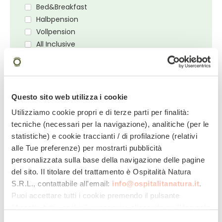
Bed&Breakfast
Halbpension
Vollpension
All Inclusive
» Sehen Sie sich die Liste der Hotels an, an
die Sie Ihre Anfrage senden werden
Questo sito web utilizza i cookie
Utilizziamo cookie propri e di terze parti per finalità:
Ankunftstag
Abreisetag
tecniche (necessari per la navigazione), analitiche (per le
statistiche) e cookie traccianti / di profilazione (relativi
alle Tue preferenze) per mostrarti pubblicità
personalizzata sulla base della navigazione delle pagine
Zimmer 1:
del sito. Il titolare del trattamento è
Ospitalità Natura
Erwachsene
Kinder
S.R.L.
, contattabile all'email:
info@ospitalitanatura.it
.
Puoi accettare tutti i cookie premendo il pulsante
"Accetta tutti i cookie", proseguire cliccando su "Usa solo
Zimmer hinzufügen
i cookie necessari" o gestire le tue preferenze facendo