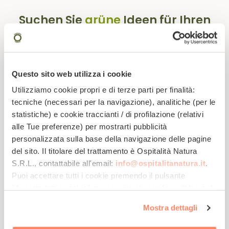
Suchen Sie
grüne
Ideen für Ihren
Urlaub?
Abonnieren Sie unsere Newsletter!
Questo sito web utilizza i cookie
Utilizziamo cookie propri e di terze parti per finalità:
tecniche (necessari per la navigazione), analitiche (per le
statistiche) e cookie traccianti / di profilazione (relativi
alle Tue preferenze) per mostrarti pubblicità
personalizzata sulla base della navigazione delle pagine
del sito. Il titolare del trattamento è
Ospitalità Natura
S.R.L.
, contattabile all'email:
info@ospitalitanatura.it
.
Werden Sie Teil
Lassen Sie sich
Erhalten Sie Tipps
der Öko-
von exklusiven
für einen
Puoi accettare tutti i cookie premendo il pulsante
Gemeinschaft
Angeboten
nachhaltigen
inspirieren!
Urlaub ...
"Accetta tutti i cookie", proseguire cliccando su "Usa solo
i cookie necessari" o gestire le tue preferenze facendo
Mostra dettagli
clic su "Personalizza". Al fine di revocare il consenso
prestato e visualizzare le informazioni complete sul