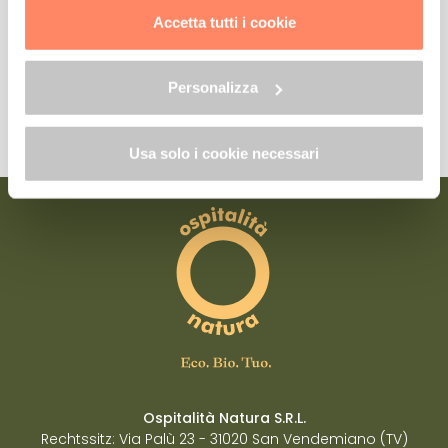
trattamento dei dati clicca qui:
"gestione cookie"
Accetta tutti i cookie
Allo stesso link trovi la nostra informativa estesa sui
cookie.
Ja, ich möchte mich anmelden.
Personalizza
Lesen Sie die Datenschutzerklärung unter Bezugnahme auf Art. 13 der EU-
Verordnung 2016/679
Usa solo i cookie necessari
Ospitalità Natura S.R.L.
Rechtssitz: Via Palù 23 - 31020 San Vendemiano (TV)