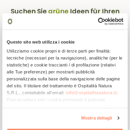
Suchen Sie
grüne
Ideen für Ihren
Urlaub?
Abonnieren Sie unsere Newsletter!
Questo sito web utilizza i cookie
Utilizziamo cookie propri e di terze parti per finalità:
tecniche (necessari per la navigazione), analitiche (per le
statistiche) e cookie traccianti / di profilazione (relativi
alle Tue preferenze) per mostrarti pubblicità
personalizzata sulla base della navigazione delle pagine
del sito. Il titolare del trattamento è
Ospitalità Natura
S.R.L.
, contattabile all'email:
info@ospitalitanatura.it
.
Werden Sie Teil
Lassen Sie sich
Erhalten Sie Tipps
der Öko-
von exklusiven
für einen
Puoi accettare tutti i cookie premendo il pulsante
Gemeinschaft
Angeboten
nachhaltigen
inspirieren!
Urlaub ...
"Accetta tutti i cookie", proseguire cliccando su "Usa solo
i cookie necessari" o gestire le tue preferenze facendo
Mostra dettagli
clic su "Personalizza". Al fine di revocare il consenso
prestato e visualizzare le informazioni complete sul