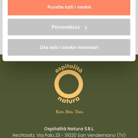
trattamento dei dati clicca qui:
"gestione cookie"
Accetta tutti i cookie
Allo stesso link trovi la nostra informativa estesa sui
cookie.
Ja, ich möchte mich anmelden.
Personalizza
Lesen Sie die Datenschutzerklärung unter Bezugnahme auf Art. 13 der EU-
Verordnung 2016/679
Usa solo i cookie necessari
Ospitalità Natura S.R.L.
Rechtssitz: Via Palù 23 - 31020 San Vendemiano (TV)