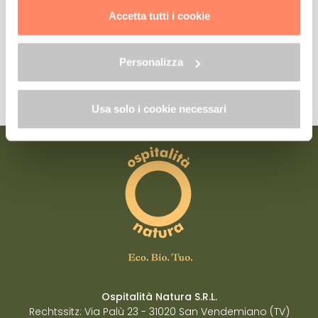
trattamento dei dati clicca qui:
"gestione cookie"
Accetta tutti i cookie
Allo stesso link trovi la nostra informativa estesa sui
cookie.
Ja, ich möchte mich anmelden.
Personalizza
Lesen Sie die Datenschutzerklärung unter Bezugnahme auf Art. 13 der EU-
Verordnung 2016/679
Usa solo i cookie necessari
Ospitalità Natura S.R.L.
Rechtssitz: Via Palù 23 - 31020 San Vendemiano (TV)