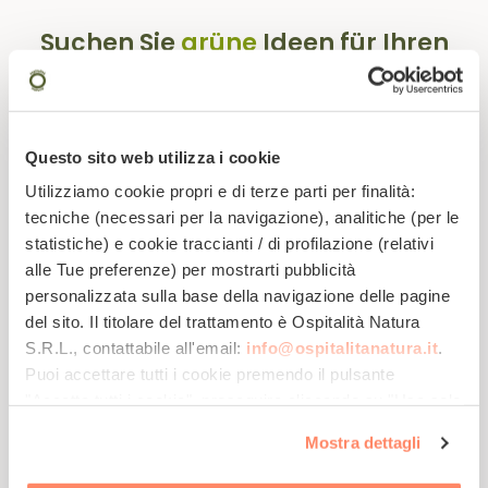
Suchen Sie
grüne
Ideen für Ihren
Urlaub?
Abonnieren Sie unsere Newsletter!
Questo sito web utilizza i cookie
Utilizziamo cookie propri e di terze parti per finalità:
tecniche (necessari per la navigazione), analitiche (per le
statistiche) e cookie traccianti / di profilazione (relativi
alle Tue preferenze) per mostrarti pubblicità
personalizzata sulla base della navigazione delle pagine
del sito. Il titolare del trattamento è
Ospitalità Natura
S.R.L.
, contattabile all'email:
info@ospitalitanatura.it
.
Werden Sie Teil
Lassen Sie sich
Erhalten Sie Tipps
der Öko-
von exklusiven
für einen
Puoi accettare tutti i cookie premendo il pulsante
Gemeinschaft
Angeboten
nachhaltigen
inspirieren!
Urlaub ...
"Accetta tutti i cookie", proseguire cliccando su "Usa solo
i cookie necessari" o gestire le tue preferenze facendo
Mostra dettagli
clic su "Personalizza". Al fine di revocare il consenso
prestato e visualizzare le informazioni complete sul