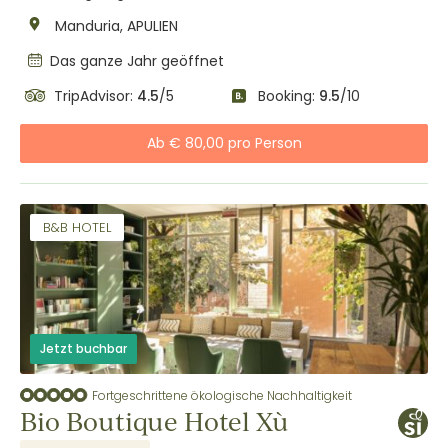
Manduria, APULIEN
Das ganze Jahr geöffnet
TripAdvisor:
4.5
/5
Booking:
9.5
/10
Ab € 80,00 pro Person
B&B HOTEL
Jetzt buchbar
Fortgeschrittene ökologische Nachhaltigkeit
Bio Boutique Hotel Xù