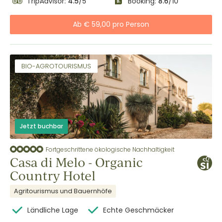
TripAdvisor:
4.5
/5
Booking:
8.6
/10
Ab € 59,00 pro Person
BIO-AGROTOURISMUS
Jetzt buchbar
Fortgeschrittene ökologische Nachhaltigkeit
Casa di Melo - Organic
Country Hotel
Agritourismus und Bauernhöfe
Ländliche Lage
Echte Geschmäcker