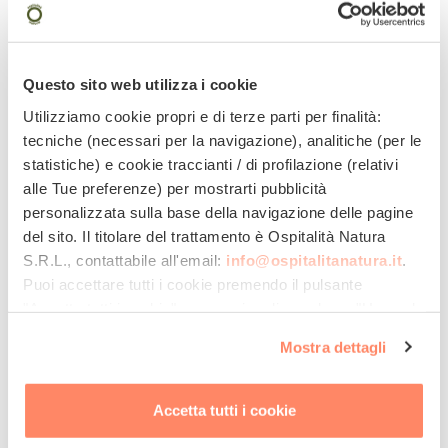
Questo sito web utilizza i cookie
Utilizziamo cookie propri e di terze parti per finalità:
tecniche (necessari per la navigazione), analitiche (per le
Verfügbarkeit Anfragen
statistiche) e cookie traccianti / di profilazione (relativi
alle Tue preferenze) per mostrarti pubblicità
Öko-Nachhaltigkeit ausgezeichnet
personalizzata sulla base della navigazione delle pagine
Mareblù
del sito. Il titolare del trattamento è
Ospitalità Natura
B&B, Wohnhäuser und Wohnungen
S.R.L.
, contattabile all'email:
info@ospitalitanatura.it
.
Puoi accettare tutti i cookie premendo il pulsante
Europäischer grüner Pionier des intelligenten
"Accetta tutti i cookie", proseguire cliccando su "Usa solo
Tourismus
i cookie necessari" o gestire le tue preferenze facendo
Regenerierend in der Natur
Mostra dettagli
clic su "Personalizza". Al fine di revocare il consenso
Principina a Mare, TOSKANA
prestato e visualizzare le informazioni complete sul
trattamento dei dati clicca qui:
"gestione cookie"
TripAdvisor:
4.5
/5
Booking:
8.7
/10
Accetta tutti i cookie
Allo stesso link trovi la nostra informativa estesa sui