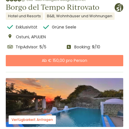
Borgo del Tempo Ritrovato
Hotel und Resorts
B&B, Wohnhäuser und Wohnungen
Exklusivität
Grüne Seele
Ostuni, APULIEN
TripAdvisor:
5
/5
Booking:
9
/10
Ab € 150,00 pro Person
Verfügbarkeit Anfragen