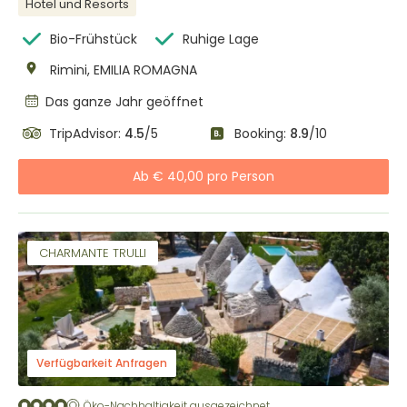
Hotel und Resorts
Bio-Frühstück
Ruhige Lage
Rimini, EMILIA ROMAGNA
Das ganze Jahr geöffnet
TripAdvisor:
4.5
/5
Booking:
8.9
/10
Ab € 40,00 pro Person
CHARMANTE TRULLI
Verfügbarkeit Anfragen
Öko-Nachhaltigkeit ausgezeichnet