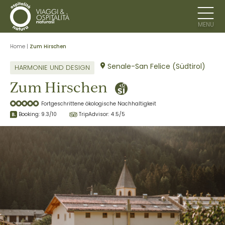
MENU
Home
|
Zum Hirschen
Senale-San Felice (Südtirol)
HARMONIE UND DESIGN
Zum Hirschen
Fortgeschrittene ökologische Nachhaltigkeit
Booking:
9.3
/10
TripAdvisor:
4.5
/5