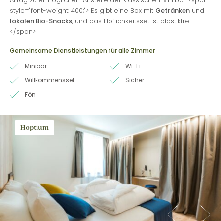
Alltag zu ermöglichen. Anstelle der klassischen Minibar <span
style="font-weight: 400;"> Es gibt eine Box mit
Getränken
und
lokalen Bio-Snacks
, und das Höflichkeitsset ist plastikfrei.
</span>
Gemeinsame Dienstleistungen für alle Zimmer
Minibar
Wi-Fi
Willkommensset
Sicher
Fön
Hoptium