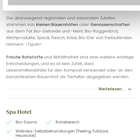
Hotels Zum Hirschen
basiert.
Die überwiegend regionalen und saisonalen Zutaten
stammen von
kleinen Bauernhöfen
oder
Genossenschaften
aus dem Tal: Bio-Getreide und -Mehl, Bio-Roggenbrot,
Milchprodukte, Speck, Fleisch, Käse, Bio-Eier von freilaufenden
Hühnern. </span>
Frische
Rohstoffe
und Abfallfreiheit sind zwei weitere wichtige
Entscheidungen, und es ist kein Zufall, dass
Lebensmittelabfälle für den Kompost verwendet oder an den
benachbarten Bauernhof als Tierfutter abgegeben werden.
Weiterlesen ...
Spa Hotel
Bio-Sauna
Ruhebereich
Wellness-Selbstbehandlungen (Peeling, Fußbad,
Heuwickel)