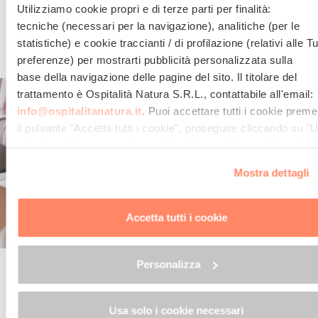
Produkte bei 0 km
Küche für Gäste mit
Utilizziamo cookie propri e di terze parti per finalità:
Zöliakie
tecniche (necessari per la navigazione), analitiche (per le
Vegetarische Küche
Nahrungsmittelunverträglichkei
statistiche) e cookie traccianti / di profilazione (relativi alle T
Bio-Frühstück
Kindermenü
preferenze) per mostrarti pubblicità personalizzata sulla
base della navigazione delle pagine del sito. Il titolare del
trattamento è
Ospitalità Natura S.R.L.
, contattabile all'email:
info@ospitalitanatura.it
. Puoi accettare tutti i cookie prem
il pulsante "Accetta tutti i cookie", proseguire cliccando su "
solo i cookie necessari" o gestire le tue preferenze facendo c
su "Personalizza". Al fine di revocare il consenso prestato e
Mostra dettagli
visualizzare le informazioni complete sul trattamento dei dati
clicca qui:
"gestione cookie"
Allo stesso link trovi la nostra informativa estesa sui cookie.
Accetta tutti i cookie
Personalizza
Die Grundsätze von
Slow Food
, der ganzheitliche Ansatz von
<span style="font-weight: 400;">
Hildegard von Bingen
, das
ganze Kräuterwissen des
Kräuterpfarrers Weidinger
, das sind
Usa solo i cookie necessari
die drei Eckpfeiler, auf denen die kulinarische Arbeit des