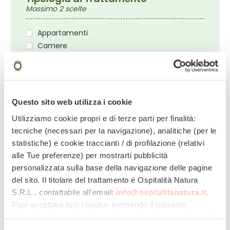
Massimo 2 scelte
Appartamenti
Camere
Bed&Breakfast
Mezza pensione
Pensione completa
All Inclusive
Questo sito web utilizza i cookie
Utilizziamo cookie propri e di terze parti per finalità:
tecniche (necessari per la navigazione), analitiche (per le
» Guarda l'elenco degli hotel ai quali
statistiche) e cookie traccianti / di profilazione (relativi
invierai la tua richiesta
alle Tue preferenze) per mostrarti pubblicità
personalizzata sulla base della navigazione delle pagine
Data di arrivo
Data di partenza
del sito. Il titolare del trattamento è
Ospitalità Natura
S.R.L.
, contattabile all'email:
info@ospitalitanatura.it
.
Puoi accettare tutti i cookie premendo il pulsante
"Accetta tutti i cookie", proseguire cliccando su "Usa solo
Camera 1:
i cookie necessari" o gestire le tue preferenze facendo