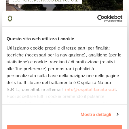
ECO HOTEL NEL PARCO DEL VULTURE
Richiedi disponibilità
Questo sito web utilizza i cookie
Utilizziamo cookie propri e di terze parti per finalità:
Ecosostenibilità ottima
Il Castagneto Hotel
tecniche (necessari per la navigazione), analitiche (per le
statistiche) e cookie traccianti / di profilazione (relativi
Posizione (eco)privilegiata
alle Tue preferenze) per mostrarti pubblicità
Cucina di ottimo livello
personalizzata sulla base della navigazione delle pagine
del sito. Il titolare del trattamento è
Ospitalità Natura
Melfi, BASILICATA
S.R.L.
, contattabile all'email:
info@ospitalitanatura.it
.
TripAdvisor:
4
/5
Booking:
9.1
/10
Puoi accettare tutti i cookie premendo il pulsante
"Accetta tutti i cookie", proseguire cliccando su "Usa solo
Da € 65,00 a persona
i cookie necessari" o gestire le tue preferenze facendo
Mostra dettagli
clic su "Personalizza". Al fine di revocare il consenso
prestato e visualizzare le informazioni complete sul