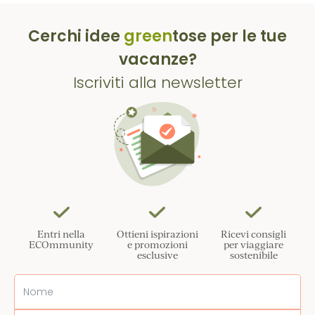
Cerchi idee
green
tose per le tue
vacanze?
Iscriviti alla newsletter
Entri nella
Ottieni ispirazioni
Ricevi consigli
ECOmmunity
e promozioni
per viaggiare
esclusive
sostenibile