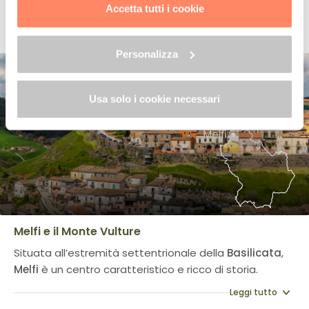
trattamento dei dati clicca qui:
"gestione cookie"
Accetta tutti i cookie
Tutte le località con Ospitalità Natura
Allo stesso link trovi la nostra informativa estesa sui
in Basilicata
cookie.
Personalizza
Usa solo i cookie necessari
Melfi e il Monte Vulture
Situata all’estremità settentrionale della
Basilicata
,
Melfi
è un centro caratteristico e ricco di storia.
Leggi tutto