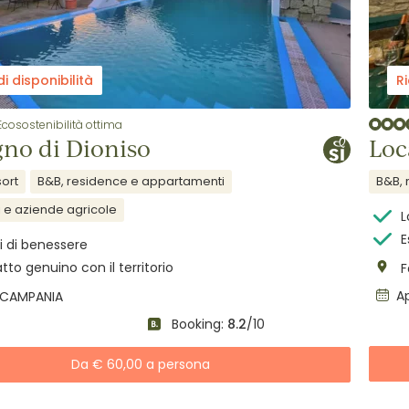
di disponibilità
Ri
Ecosostenibilità ottima
igno di Dioniso
Loc
sort
B&B, residence e appartamenti
B&B, 
i e aziende agricole
L
E
ri di benessere
to genuino con il territorio
F
Ap
, CAMPANIA
Booking:
8.2
/10
Da € 60,00 a persona