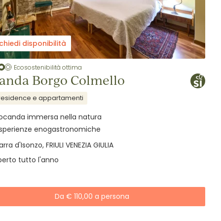
chiedi disponibilità
Ecosostenibilità ottima
anda Borgo Colmello
residence e appartamenti
ocanda immersa nella natura
sperienze enogastronomiche
arra d'Isonzo, FRIULI VENEZIA GIULIA
erto tutto l'anno
Da € 110,00 a persona