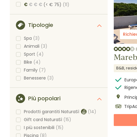
€
€
€
€
(< € 75)
(11)
Tipologie
Richie
Spa
(3)
Animali
(3)
Sport
(4)
Mareb
Bike
(4)
B&B, resi
Family
(7)
Benessere
(3)
Europ
Rigene
Princ
Più popolari
TripAd
Prodotti garantiti NaturaSì
(14)
Gift card NaturaSì
(15)
I più sostenibili
(15)
Piscina
(8)