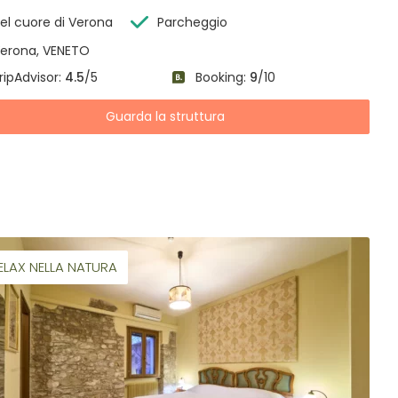
el cuore di Verona
Parcheggio
erona, VENETO
ripAdvisor:
4.5
/5
Booking:
9
/10
Guarda la struttura
ELAX NELLA NATURA