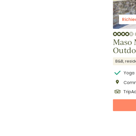
Richie
Maso 
Outdo
B&B, resi
Yoga 
Comm
TripAd