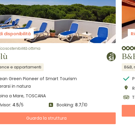
di disponibilità
Ri
Ecosostenibilità ottima
lù
B&B
dence e appartamenti
B&B, 
ean Green Pioneer of Smart Tourism
P
rarsi in natura
R
ipina a Mare, TOSCANA
T
visor:
4.5
/5
Booking:
8.7
/10
Guarda la struttura