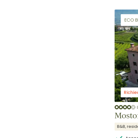
ECO 
Richie
Mosto
B&B, resi