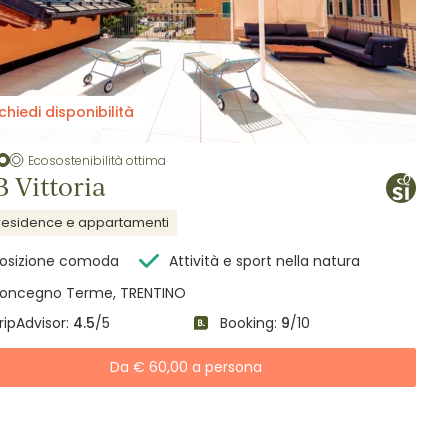
chiedi disponibilità
Ecosostenibilità ottima
 Vittoria
residence e appartamenti
osizione comoda
Attività e sport nella natura
oncegno Terme, TRENTINO
ripAdvisor:
4.5
/5
Booking:
9
/10
Da € 60,00 a persona