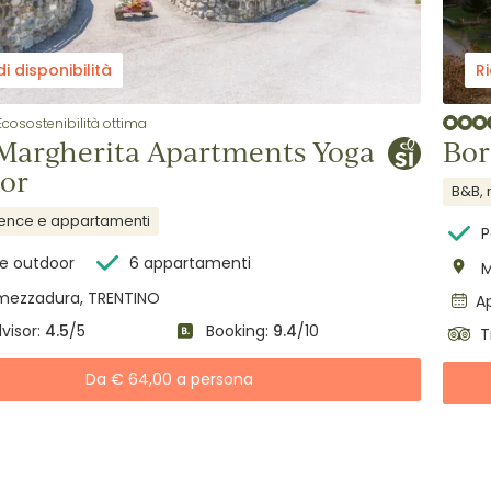
di disponibilità
Ri
Ecosostenibilità ottima
Margherita Apartments Yoga
Bor
or
B&B, 
dence e appartamenti
P
e outdoor
6 appartamenti
M
ezzadura, TRENTINO
Ap
visor:
4.5
/5
Booking:
9.4
/10
T
Da € 64,00 a persona