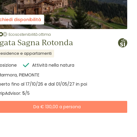
chiedi disponibilità
Ecosostenibilità ottima
gata Sagna Rotonda
residence e appartamenti
osizione
Attività nella natura
armora, PIEMONTE
erto fino al 17/10/26 e dal 01/05/27 in poi
ripAdvisor:
5
/5
Da € 130,00 a persona