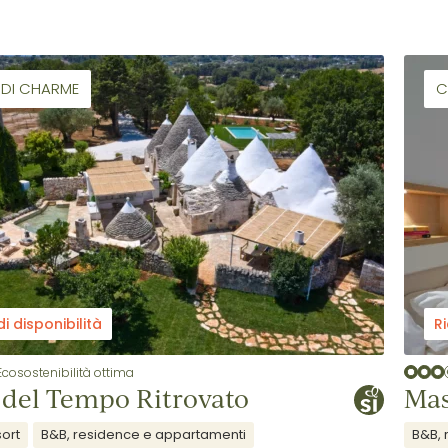
I DI CHARME
C
di disponibilità
Ri
Ecosostenibilità ottima
 del Tempo Ritrovato
Mas
sort
B&B, residence e appartamenti
B&B, 