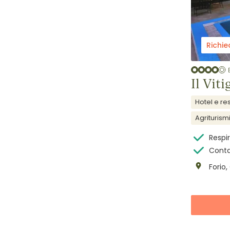
Richie
Il Vit
Hotel e re
Agriturism
Respi
Contat
Forio