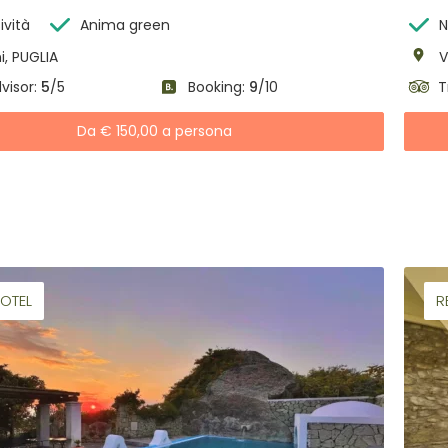
ività
Anima green
N
i, PUGLIA
V
visor:
5
/5
Booking:
9
/10
T
Da € 150,00 a persona
OTEL
R