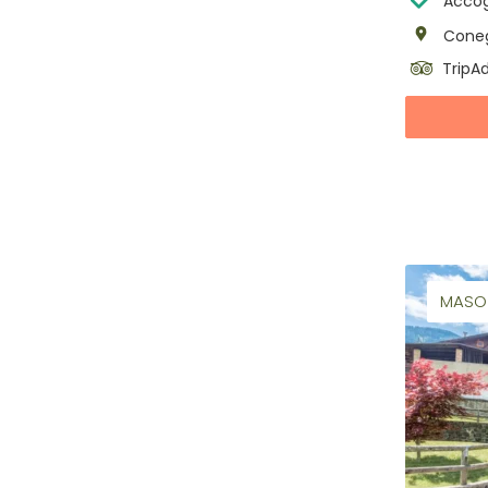
Accog
Coneg
TripAd
MASO 