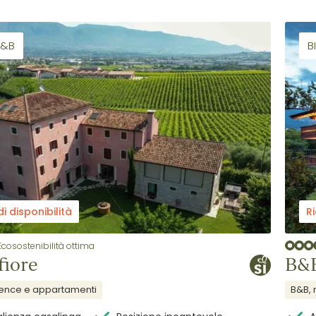
B&B
B
di disponibilità
Ri
Ecosostenibilità ottima
fiore
B&B
dence e appartamenti
B&B, 