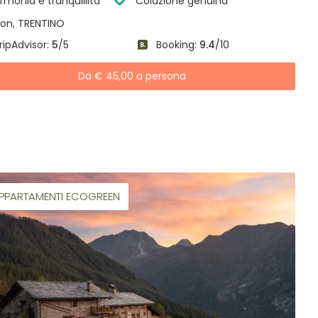
rmonia e tranquillità
Colazione genuina
on, TRENTINO
ripAdvisor:
5
/5
Booking:
9.4
/10
Da € 45,00 a persona
PPARTAMENTI ECOGREEN