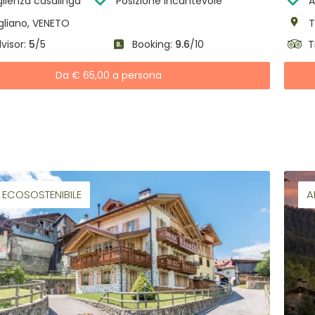
lienza casalinga
Posizione incantevole
A
liano, VENETO
T
visor:
5
/5
Booking:
9.6
/10
T
Da € 65,00 a persona
ECOSOSTENIBILE
A