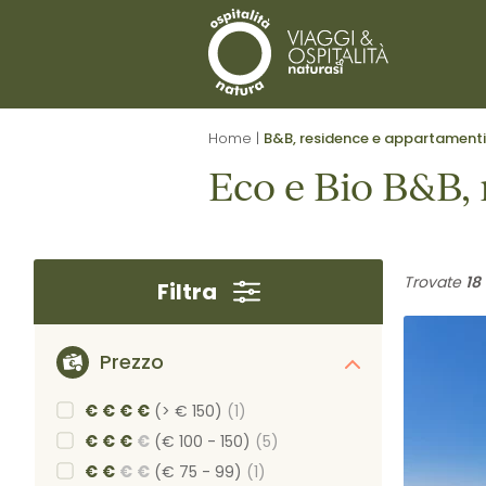
Home
|
B&B, residence e appartamenti
Eco e Bio B&B, 
Trovate
18
Filtra
Prezzo
€
€
€
€
(> € 150)
(1)
€
€
€
€
(€ 100 - 150)
(5)
€
€
€
€
(€ 75 - 99)
(1)