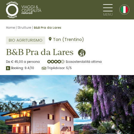
MENU
Home
|
Strutture
|
B&B Pra da Lares
Ton (Trentino)
BIO AGRITURISMO
B&B Pra da Lares
Da € 45,00 a persona
Ecosostenibilità ottima
Booking:
9.4
/10
TripAdvisor:
5
/5