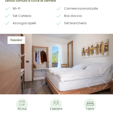
Servizi comuni a tutte le camere
Wi-Fi
Camere insonorizzate
Set Cortesia
Box doccia
Asciugacapelli
Set biancheria
Fausior
20 mq
2 persone
1 letto