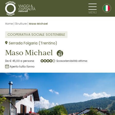
MENU
Home
|
Strutture
|
Maso Michael
COOPERATIVA SOCIALE SOSTENIBILE
Serrada Folgaria (Trentino)
Maso Michael
Da € 45,00 a persona
Ecosostenibilità ottima
Aperto tutto l'anno