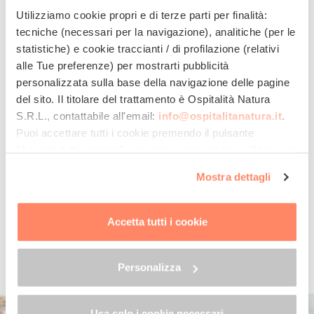
Utilizziamo cookie propri e di terze parti per finalità:
18 mq mq
4 persone
4 letti
tecniche (necessari per la navigazione), analitiche (per le
statistiche) e cookie traccianti / di profilazione (relativi
Valle/Bosco
alle Tue preferenze) per mostrarti pubblicità
personalizzata sulla base della navigazione delle pagine
Le camere Gabriel hanno un
letto matrimoniale
, oppure due
del sito. Il titolare del trattamento è
Ospitalità Natura
letti singoli, e un
letto castello
, bagno privato. Per le pulizie e
S.R.L.
, contattabile all'email:
info@ospitalitanatura.it
.
il servizio di lavanderia vengono utilizzati prodotti naturali;
l’illuminazione è al LED.
Puoi accettare tutti i cookie premendo il pulsante
"Accetta tutti i cookie", proseguire cliccando su "Usa solo
i cookie necessari" o gestire le tue preferenze facendo
Mostra dettagli
La Cucina
clic su "Personalizza". Al fine di revocare il consenso
prestato e visualizzare le informazioni complete sul
Ristorante
Bar
trattamento dei dati clicca qui:
"gestione cookie"
Accetta tutti i cookie
Prodotti a km 0
Cucina per celiaci
Allo stesso link trovi la nostra informativa estesa sui
Cucina per vegetariani
Cucina per vegani
cookie.
Personalizza
Cucina per intolleranze
Menù per bambini
Usa solo i cookie necessari