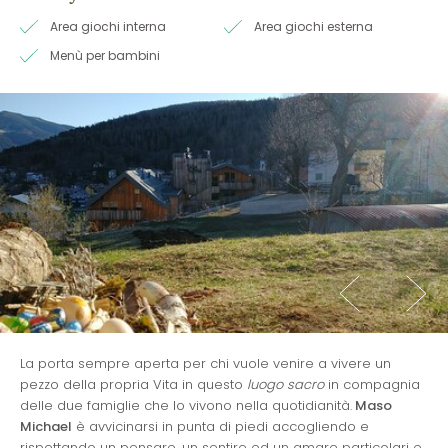
Area giochi interna
Area giochi esterna
Menù per bambini
La porta sempre aperta per chi vuole venire a vivere un
pezzo della propria Vita in questo
luogo sacro
in compagnia
delle due famiglie che lo vivono nella quotidianità.
Maso
Michael
è avvicinarsi in punta di piedi accogliendo e
rispettando un pensare, un sentire ed un amare particolari e