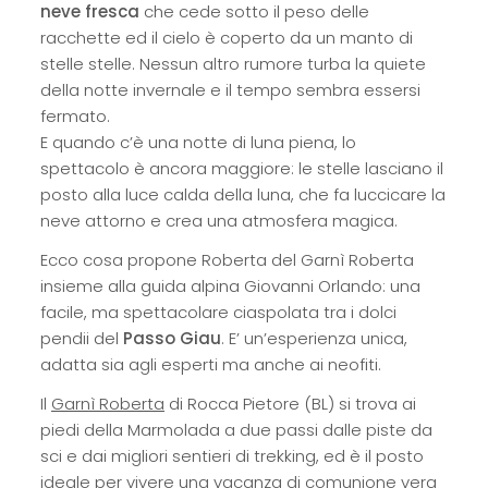
neve fresca
che cede sotto il peso delle
racchette ed il cielo è coperto da un manto di
stelle stelle. Nessun altro rumore turba la quiete
della notte invernale e il tempo sembra essersi
fermato.
E quando c’è una notte di luna piena, lo
spettacolo è ancora maggiore: le stelle lasciano il
posto alla luce calda della luna, che fa luccicare la
neve attorno e crea una atmosfera magica.
Ecco cosa propone Roberta del Garnì Roberta
insieme alla guida alpina Giovanni Orlando: una
facile, ma spettacolare ciaspolata tra i dolci
pendii del
Passo Giau
. E’ un’esperienza unica,
adatta sia agli esperti ma anche ai neofiti.
Il
Garnì Roberta
di Rocca Pietore (BL) si trova ai
piedi della Marmolada a due passi dalle piste da
sci e dai migliori sentieri di trekking, ed è il posto
ideale per vivere una vacanza di comunione vera