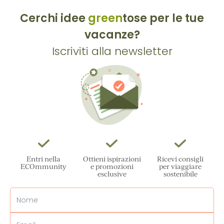
Cerchi idee
green
tose per le tue
vacanze?
Iscriviti alla newsletter
Entri nella
Ottieni ispirazioni
Ricevi consigli
ECOmmunity
e promozioni
per viaggiare
esclusive
sostenibile