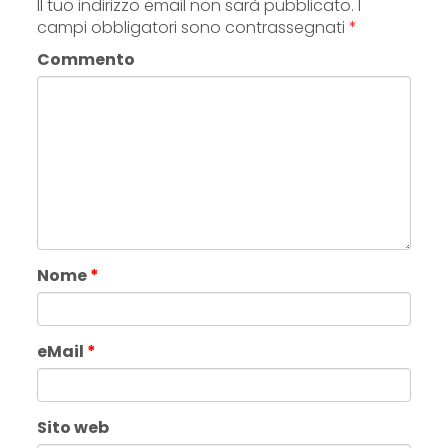
Il tuo indirizzo email non sarà pubblicato.
I
campi obbligatori sono contrassegnati
*
Commento
Nome
*
eMail
*
Sito web