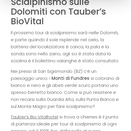
Scialpinismo sulle
Dolomiti con Tauber’s
BioVital
Il prossimo tour di scialpinismo sarà nelle Dolomiti,
e parte quando il sole risplende nel cielo, la
batteria del localizzatore è carica, la pala e la
sonda sono nello zaino, agli sci è stata data la
sciolina è il bollettino valanghe è stato consultato.
Nei pressi di San Sigismondo (BZ) c’è un
paesaggio unico: i
Monti di Fundres
si colorano di
bianco e nero e gli abeti verde scuro portano uno
spesso berretto bianco. Come si può resistere e
non recarsi sulla Guardia Alta, sulla Punta Bianca e
sul Monte Magro per fare scialpinismo?
Tauber’s Bio Vitalhotel
si trova a chienes è il punto
di partenza ideale per tour di scialpinismo di ogni
genere, ed è 100% bio, dalla pelle al cuore.