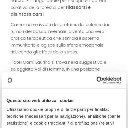
natura. È il luogo ideale per riscoprire il potere
curativo della foresta, per
rilassarsi e
disintossicarsi
.
Camminare avvolti dai profumi, dai colori e dai
rumori del bosco invernale, diventa una vera
pratica terapeutica che stimola il sistema
immunitario e agisce sulla sfera emozionale
riducendo gli effetti dello stress.
Hotel Garnì Laurino
si trova nella suggestiva e
soleggiata Val di Fiemme, in una posizione
strategica per fare rilassanti passeggiate
ed escursioni in quota.
Questo sito web utilizza i cookie
Utilizziamo cookie propri e di terze parti per finalità:
tecniche (necessari per la navigazione), analitiche (per le
statistiche) e cookie traccianti / di profilazione (relativi