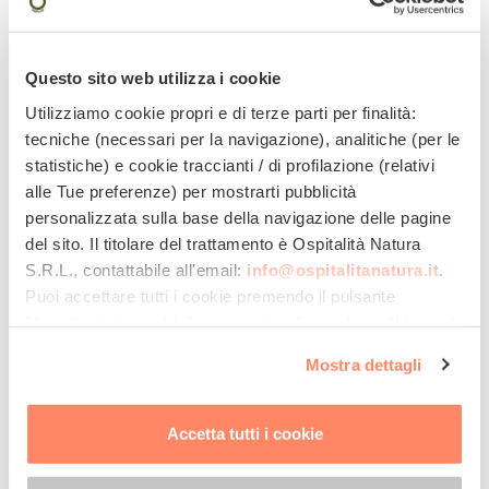
Questo sito web utilizza i cookie
Utilizziamo cookie propri e di terze parti per finalità:
tecniche (necessari per la navigazione), analitiche (per le
statistiche) e cookie traccianti / di profilazione (relativi
alle Tue preferenze) per mostrarti pubblicità
personalizzata sulla base della navigazione delle pagine
del sito. Il titolare del trattamento è
Ospitalità Natura
S.R.L.
, contattabile all'email:
info@ospitalitanatura.it
.
Calma, quiete e una natura incontaminata: la
Puoi accettare tutti i cookie premendo il pulsante
Valle Aurina è la meta ideale per concedersi una
"Accetta tutti i cookie", proseguire cliccando su "Usa solo
pausa dallo stress e dalla frenesia quotidiana e il
i cookie necessari" o gestire le tue preferenze facendo
Bühelwirt il rifugio perfetto per ricaricare le energie.
Mostra dettagli
clic su "Personalizza". Al fine di revocare il consenso
Immerso in un magnifico paesaggio montano,
prestato e visualizzare le informazioni complete sul
accoglie i suoi ospiti in un ambiente armonioso,
trattamento dei dati clicca qui:
"gestione cookie"
con un rilassante angolo benessere con sauna,
Accetta tutti i cookie
Allo stesso link trovi la nostra informativa estesa sui
doccia rigenerante, area relax, pensando anche ai
cookie.
più piccoli grazie a un’ampia area giochi sia