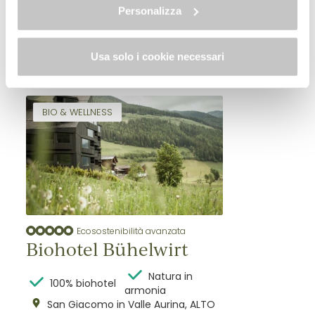
Personalizza
interna che esterna.
Soggiorna al Biohotel
Usa solo i cookie necessari
Bühelwirt
BIO & WELLNESS
Ecosostenibilità avanzata
Biohotel Bühelwirt
Natura in
100% biohotel
armonia
San Giacomo in Valle Aurina, ALTO