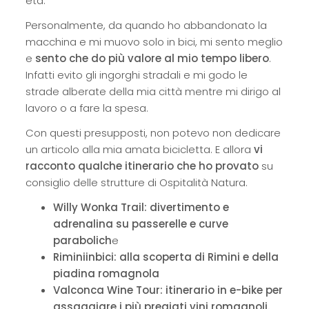
età.
Personalmente, da quando ho abbandonato la
macchina e mi muovo solo in bici, mi sento meglio
e
sento che do più valore al mio tempo libero
.
Infatti evito gli ingorghi stradali e mi godo le
strade alberate della mia città mentre mi dirigo al
lavoro o a fare la spesa.
Con questi presupposti, non potevo non dedicare
un articolo alla mia amata bicicletta. E allora
vi
racconto qualche itinerario che ho provato
su
consiglio delle strutture di Ospitalità Natura.
Willy Wonka Trail: divertimento e
adrenalina su passerelle e curve
parabolich
e
Riminiinbici: alla scoperta di Rimini e della
piadina romagnola
Valconca Wine Tour: itinerario in e-bike per
assaggiare i più pregiati vini romagnoli.