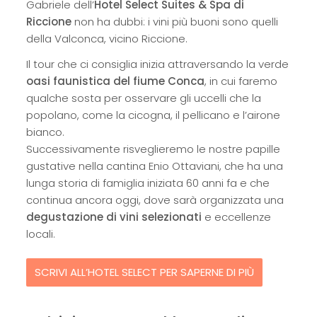
Gabriele dell’
Hotel Select Suites & Spa di
Riccione
non ha dubbi: i vini più buoni sono quelli
della Valconca, vicino Riccione.
Il tour che ci consiglia inizia attraversando la verde
oasi faunistica del fiume Conca
, in cui faremo
qualche sosta per osservare gli uccelli che la
popolano, come la cicogna, il pellicano e l’airone
bianco.
Successivamente risveglieremo le nostre papille
gustative nella cantina Enio Ottaviani, che ha una
lunga storia di famiglia iniziata 60 anni fa e che
continua ancora oggi, dove sarà organizzata una
degustazione di vini selezionati
e eccellenze
locali.
SCRIVI ALL’HOTEL SELECT PER SAPERNE DI PIÙ