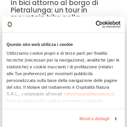
In bici attorno al borgo di
Pietralunga: un tour in
mountain bike nella
campagna umbra.
Questo percorso sarà un vero spasso per gli
amanti della
mountain bike
: strade asfaltate che
Questo sito web utilizza i cookie
si alternano a strade bianche e sterrate. Gino
Utilizziamo cookie propri e di terze parti per finalità:
Martinelli del
Bioagriturismo La Cerqua
mi ha
tecniche (necessari per la navigazione), analitiche (per le
suggeirto questo percorso perchè ideale per
statistiche) e cookie traccianti / di profilazione (relativi
visitare e godere della Natura della campagna
alle Tue preferenze) per mostrarti pubblicità
umbra,
rispettando l’ambiente al 100%.
personalizzata sulla base della navigazione delle pagine
Infatti gli appassionati di storia e architettura si
del sito. Il titolare del trattamento è
Ospitalità Natura
troveranno a visitare il suggestivo borgo di
S.R.L.
, contattabile all'email:
info@ospitalitanatura.it
.
Pietralunga, dall’antichissima storia, circondato
Puoi accettare tutti i cookie premendo il pulsante
dalla
Foresta di Pietralunga
: si può visitare il
"Accetta tutti i cookie", proseguire cliccando su "Usa solo
Castello di San Benedetto Vecchio e siti di
i cookie necessari" o gestire le tue preferenze facendo
Mostra dettagli
interesse naturalistico e paesaggistico, come la
clic su "Personalizza". Al fine di revocare il consenso
Valle del Carpina e l’Oasi di Varrea.