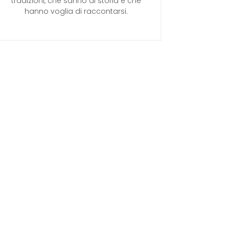
tradizioni, che sanno di storia e che
hanno voglia di raccontarsi.