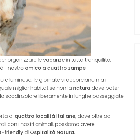
per organizzare le
vacanze
in tutta tranquillità,
à il nostro
amico a quattro zampe
.
ldo e luminoso, le giornate si accorciano ma i
uale miglior habitat se non la
natura
dove poter
rlo scodinzolare liberamente in lunghe passeggiate
rta di
quattro località
italiane
, dove oltre ad
rali con i nostri animali, possiamo avere
t-friendly
di
Ospitalità Natura
.