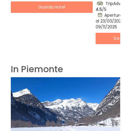
TripAdvisor:
Guarda Hotel
4.5
/5
Apertura: Dal 
al 23/03/2025; da
09/11/2025
Da € 16
In Piemonte