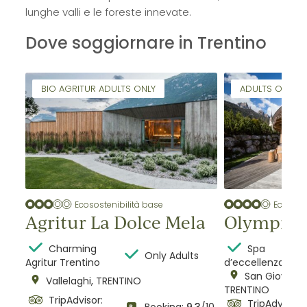
lunghe valli e le foreste innevate.
Dove soggiornare in Trentino
BIO AGRITUR ADULTS ONLY
ADULTS ONLY
Ecosostenibilità base
Ecososte
Agritur La Dolce Mela
Olympic S
Charming
Spa
Only Adults
Agritur Trentino
d’eccellenza
one
San Giovanni 
Vallelaghi, TRENTINO
TRENTINO
TripAdvisor:
TripAdvisor: