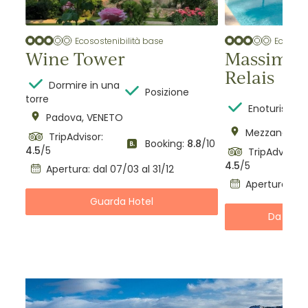
Ecosostenibilità base
Ecosost
Wine Tower
Massimag
Relais
Dormire in una
iti
Posizione
torre
Enoturismo
Padova, VENETO
Mezzane di S
TripAdvisor:
2
/10
Booking:
8.8
/10
4.5
/5
TripAdvisor:
4.5
/5
Apertura: dal 07/03 al 31/12
Apertura: dal
Guarda Hotel
Da € 10