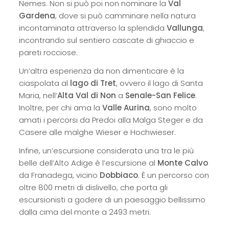
Nemes. Non si può poi non nominare la
Val
Gardena
, dove si può camminare nella natura
incontaminata attraverso la splendida
Vallunga
,
incontrando sul sentiero cascate di ghiaccio e
pareti rocciose.
Un’altra esperienza da non dimenticare è la
ciaspolata al
lago di Tret
, ovvero il lago di Santa
Maria, nell’
Alta Val di Non
a
Senale-San Felice
.
Inoltre, per chi ama la
Valle Aurina
, sono molto
amati i percorsi da Predoi alla Malga Steger e da
Casere alle malghe Wieser e Hochwieser.
Infine, un’escursione considerata una tra le più
belle dell’Alto Adige è l’escursione al
Monte Calvo
da Franadega, vicino
Dobbiaco
. È un percorso con
oltre 800 metri di dislivello, che porta gli
escursionisti a godere di un paesaggio bellissimo
dalla cima del monte a 2493 metri.