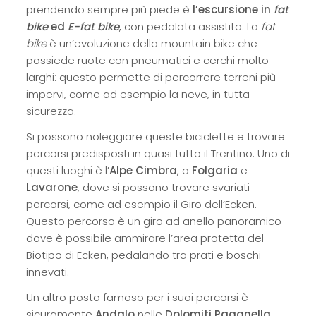
prendendo sempre più piede è
l’escursione in
fat
bike
ed
E-fat bike
, con pedalata assistita. La
fat
bike
è un’evoluzione della mountain bike che
possiede ruote con pneumatici e cerchi molto
larghi: questo permette di percorrere terreni più
impervi, come ad esempio la neve, in tutta
sicurezza.
Si possono noleggiare queste biciclette e trovare
percorsi predisposti in quasi tutto il Trentino. Uno di
questi luoghi è l’
Alpe Cimbra
, a
Folgaria
e
Lavarone
, dove si possono trovare svariati
percorsi, come ad esempio il Giro dell’Ecken.
Questo percorso è un giro ad anello panoramico
dove è possibile ammirare l’area protetta del
Biotipo di Ecken, pedalando tra prati e boschi
innevati.
Un altro posto famoso per i suoi percorsi è
sicuramente
Andalo
nelle
Dolomiti Paganella
,