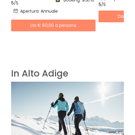
Booking:
9.3
/10
5
/5
5
/5
Apertura: Annuale
Da € 98
Da € 60,00 a persona
In Alto Adige