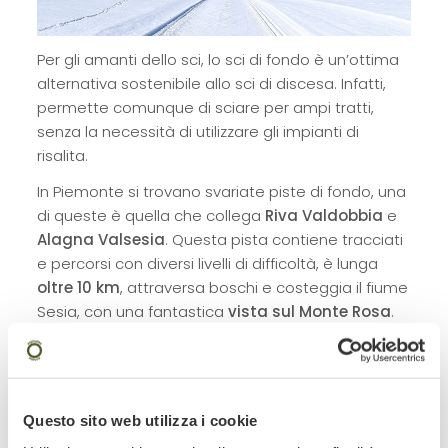
Per gli amanti dello sci, lo sci di fondo è un’ottima
alternativa sostenibile allo sci di discesa. Infatti,
permette comunque di sciare per ampi tratti,
senza la necessità di utilizzare gli impianti di
risalita.
In Piemonte si trovano svariate piste di fondo, una
di queste è quella che collega
Riva Valdobbia
e
Alagna Valsesia
. Questa pista contiene tracciati
e percorsi con diversi livelli di difficoltà, è lunga
oltre 10 km
, attraversa boschi e costeggia il fiume
Sesia, con una fantastica
vista sul Monte Rosa
.
Lo sci di fondo è un’ottima scelta per le vacanze,
infatti permette di: mantenere il contatto con la
natura incontaminata, continuare a sciare senza
contribuire a distruggere e a inquinare l’ambiente
Questo sito web utilizza i cookie
circostante, fare un’intensa attività fisica e,