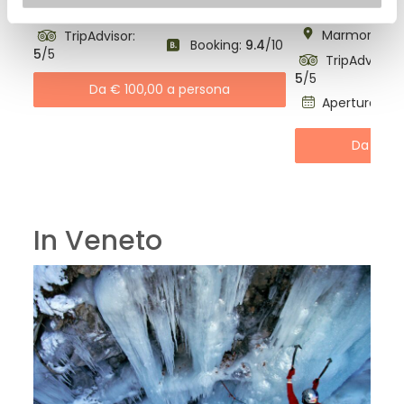
Posizione
Monforte d’Alba, PIEMONTE
Marmora, PI
TripAdvisor:
Booking:
9.4
/10
5
/5
TripAdvisor:
5
/5
Da € 100,00 a persona
Apertura: Da
Da € 13
In Veneto