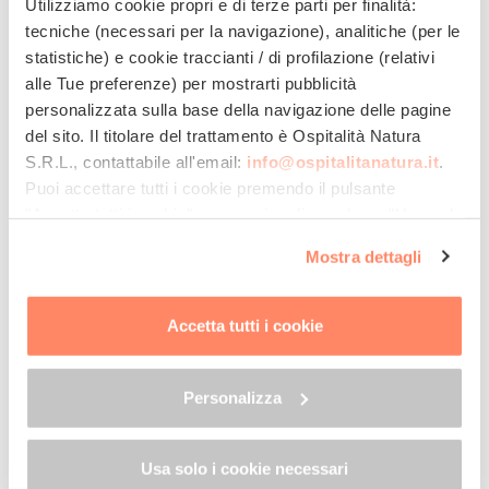
Utilizziamo cookie propri e di terze parti per finalità:
persino, risparmiare anche un po’ di soldi, in
tecniche (necessari per la navigazione), analitiche (per le
quanto è una soluzione molto più economica
statistiche) e cookie traccianti / di profilazione (relativi
rispetto allo sci di discesa.
alle Tue preferenze) per mostrarti pubblicità
personalizzata sulla base della navigazione delle pagine
Dove soggiornare in Piemonte
del sito. Il titolare del trattamento è
Ospitalità Natura
S.R.L.
, contattabile all'email:
info@ospitalitanatura.it
.
Puoi accettare tutti i cookie premendo il pulsante
UN SOGNO ECOSOSTENIBILE
APPARTAMENTI
"Accetta tutti i cookie", proseguire cliccando su "Usa solo
i cookie necessari" o gestire le tue preferenze facendo
Mostra dettagli
clic su "Personalizza". Al fine di revocare il consenso
prestato e visualizzare le informazioni complete sul
trattamento dei dati clicca qui:
"gestione cookie"
Accetta tutti i cookie
Allo stesso link trovi la nostra informativa estesa sui
cookie.
Ecosostenibilità base
Ecososte
Personalizza
Sogno in Langa
Borgata S
Rotonda
Benessere tra il
Colline
Usa solo i cookie necessari
verde e il blu
Patrimonio UNESCO