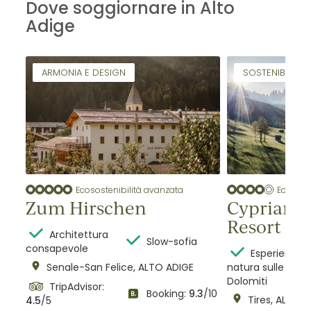
Dove soggiornare in Alto
Adige
ARMONIA E DESIGN
SOSTENIBILITÀ A
Ecosostenibilità avanzata
Ecososte
Zum Hirschen
Cypriane
Resort
Architettura
Slow-sofia
consapevole
Esperienze i
IGE
Senale-San Felice, ALTO ADIGE
natura sulle
Dolomiti
TripAdvisor:
Booking:
9.3
/10
Tires, ALTO 
4.5
/5